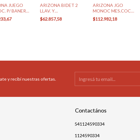
ONA JUEGO
ARIZONA BIDET 2
ARIZONA JGO
C. P/ BANERA
LLAV. Y
MONOC MES.COC
106/B1 CR)
TRANSFERENCIA
FV (0411.02/B1 CR)
233,67
$62.857,58
$112.982,18
C/TAPITA FV
(0295/B1P CR)
ate y recibí nuestras ofertas.
Contactános
541124590334
1124590334