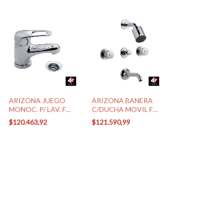
ARIZONA JUEGO
ARIZONA BANERA
MONOC. P/ LAV. FV
C/DUCHA MOVIL FV
(0181/B1 CR)
(0103/B1P CR)
$120.463,92
$121.590,99