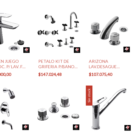
EN JUEGO
PETALO KIT DE
ARIZONA
. P/ LAV. FV
GRIFERIA P/BANO
LAV.DESAGUE
L2 CR)
NEGRO CROMO FV
C/TAPITA FV
000,00
$147.024,48
$107.075,40
(0900.03/M3-NC)
(0207/B1P CR)
Sin stock