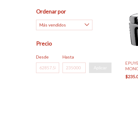
Ordenar por
Precio
Desde
Hasta
EPUY
Aplicar
MONOC
(0181/
$235.