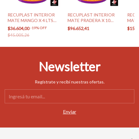
RECUPLAST INTERIOR
RECUPLAST INTERIOR
RECU
MATE MANGO X 4 LTS
MATE PRADERA X 10
MATE
(SINTEPLAST)
LTS (SINTEPLAST)
X 20 
-
19
%
OFF
$36.604,00
$96.652,41
$159.
$45.005,26
Newsletter
Registrate y recibí nuestras ofertas.