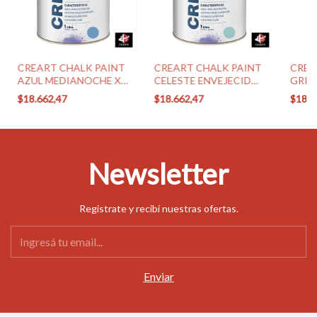
CREART CHALK PAINT
CREART CHALK PAINT
CREA
AZUL MEDIANOCHE X 1
CELESTE ENVEJECIDO
GRIS
LT (SINTEPLAST)
X 1 LT (SINTEPLAST)
(SIN
$18.662,47
$18.662,47
$18.6
Newsletter
Registrate y recibí nuestras ofertas.