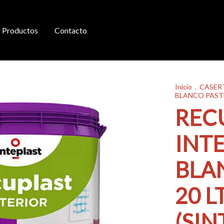
Productos
Contacto
Inicio
.
CASER
BLANCO PASTE
REC
INT
BLA
20 L
(SIN