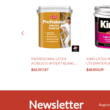
NTERIOR
PROFESIONAL LATEX
KING LATEX I
 X 10 LTS
ACRILICO INT/EXT BLANCO
LTS (SINTEPL
X 10 LTS (SINTEPLAST)
$62.057,87
$68.850,09
Newsletter
Registr