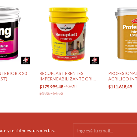
NTERIOR X 20
RECUPLAST FRENTES
PROFESIONAL
AST)
IMPERMEABILIZANTE GRIS
ACRILICO IN
CEMENTO 20 LTS
X 20 LTS (SIN
-
4
%
OFF
$175.995,48
$111.618,49
(SINTEPLAST)
$182.764,52
ate y recibí nuestras ofertas.