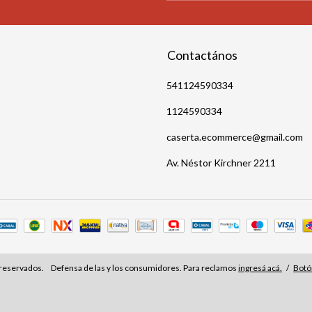
Contactános
541124590334
1124590334
caserta.ecommerce@gmail.com
Av. Néstor Kirchner 2211
 reservados.
Defensa de las y los consumidores. Para reclamos
ingresá acá.
/
Botó