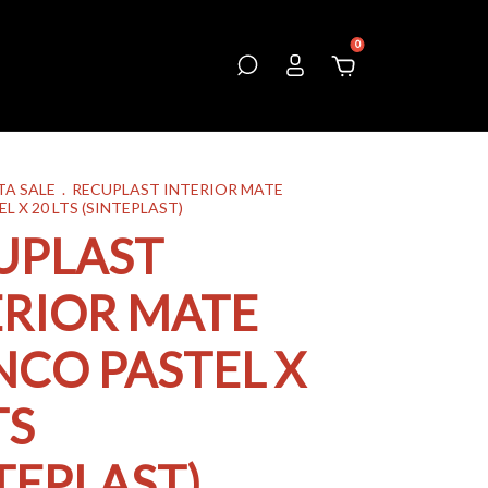
0
TA SALE
.
RECUPLAST INTERIOR MATE
L X 20 LTS (SINTEPLAST)
UPLAST
ERIOR MATE
NCO PASTEL X
TS
TEPLAST)