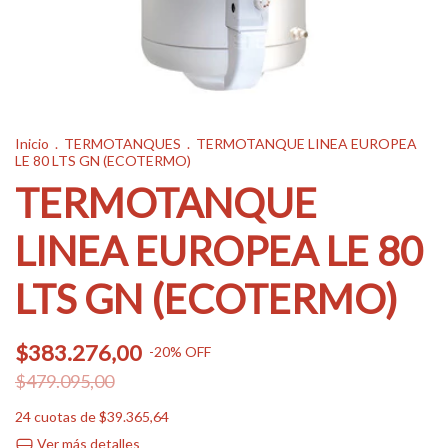
Inicio
.
TERMOTANQUES
.
TERMOTANQUE LINEA EUROPEA
LE 80 LTS GN (ECOTERMO)
TERMOTANQUE
LINEA EUROPEA LE 80
LTS GN (ECOTERMO)
$383.276,00
-
20
%
OFF
$479.095,00
24
cuotas de
$39.365,64
Ver más detalles