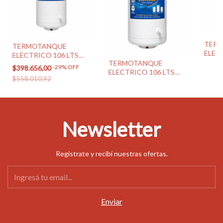
TER
TERMOTANQUE
ELEC
ELECTRICO 106 LTS
1400
TERMOTANQUE
2000 W C/SUP
-
29
%
OFF
$398.656,00
(ECO
ELECTRICO 106 LTS
(ECOTERMO)
$558.010,92
2000W C/INF
(ECOTERMO)
Newsletter
Registrate y recibí nuestras ofertas.